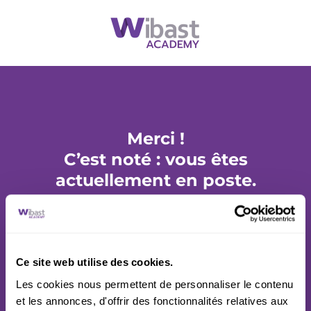
Merci !
C’est noté : vous êtes
actuellement en poste.
Vous ou votre entreprise avez des besoins en
recrutement ?
Ce site web utilise des cookies.
Découvrez nos services de recrutement de cadres
Les cookies nous permettent de personnaliser le contenu
sur
www.wibast.com
et les annonces, d'offrir des fonctionnalités relatives aux