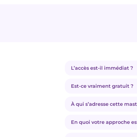
L’accès est-il immédiat ?
Oui. Après inscription, vous 
quand vous voulez).
Est-ce vraiment gratuit ?
Oui, l’accès est
100% gratuit
À qui s’adresse cette mast
À toute personne en recherc
l’expérience et que vous
En quoi votre approche est
Je suis recruteur depuis près 
cabinet depuis 8 ans.