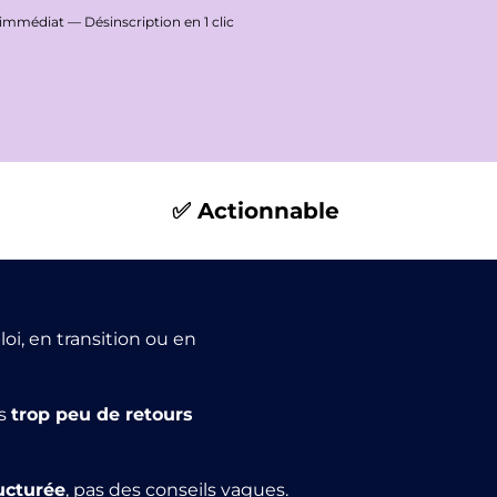
immédiat — Désinscription en 1 clic
✅ Actionnable
i, en transition ou en
is
trop peu de retours
ucturée
, pas des conseils vagues.