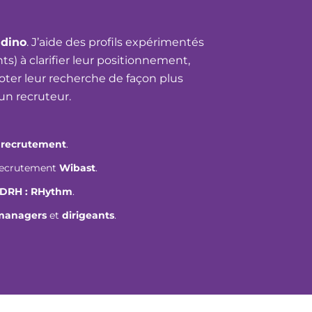
dino
. J’aide des profils expérimentés
ts) à clarifier leur positionnement,
iloter leur recherche de façon plus
'un recruteur.
e
recrutement
.
 recrutement
Wibast
.
 DRH : RHythm
.
managers
et
dirigeants
.