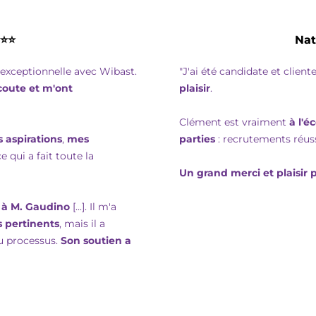
⭐⭐⭐
Nat
 exceptionnelle avec Wibast.
"J'ai été candidate et clien
écoute et m'ont
plaisir
.
Clément est vraiment
à l'
aspirations
,
mes
parties
: recrutements réuss
ce qui a fait toute la
Un grand merci et plaisir
 à M. Gaudino
[...]. Il m'a
s pertinents
, mais il a
u processus.
Son soutien a