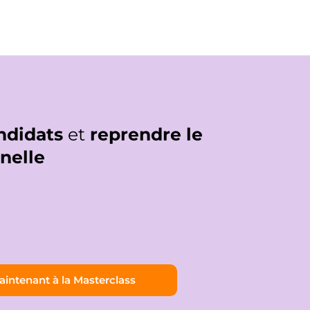
andidats
et
reprendre le
nnelle
intenant à la Masterclass