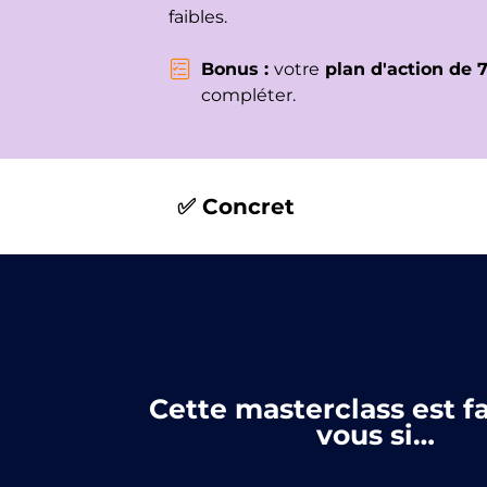
faibles.
Bonus :
votre
plan d'action de 
compléter.
✅ Concret
Cette masterclass est f
vous si…