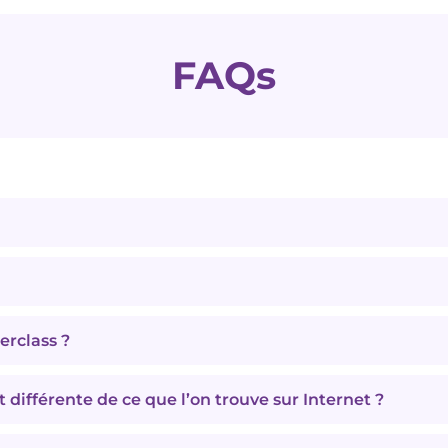
FAQs
accédez à la masterclass
tout de suite
(et vous recevez aussi l
. Vous recevez également le
plan d’action 7 jours
inclus.
erclass ?
he, transition ou repositionnement. Elle est particulièr
 voulez une méthode
claire et structurée
.
 différente de ce que l’on trouve sur Internet ?
de 20 ans, spécialisé dans les profils cadres et dirigeants et