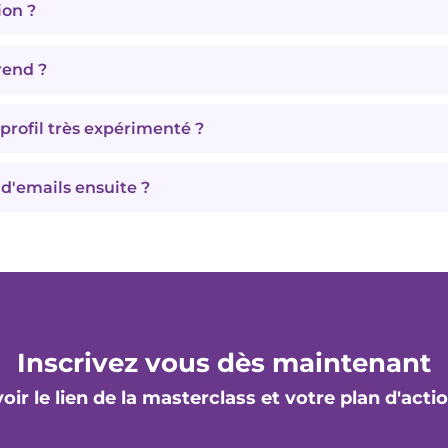
ion ?
une méthode théorique. Elle propose des éclairages sur ce q
es.
s que j’ai observés chez les candidats performants.
ructurée, semaine par semaine, avec :
rend ?
 de 5 minutes
. Le plan 7 jours est conçu pour avancer a
r jour
).
 profil très expérimenté ?
 justement ce qui bloque le plus souvent :
positionnem
ement
, sans se disperser.
et relances.
 d'emails ensuite ?
s emails utiles pour vous aider à appliquer la méthode
 moment.
Inscrivez vous dès maintenant
oir le lien de la masterclass et votre plan d'actio