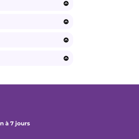
ue les recruteurs attendent
vec des actions courtes
ent
,
lisibilité CV/LinkedIn
,
. Vous pouvez vous
n à 7 jours