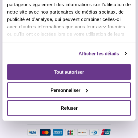
Ces informations nous permettent de vous envoyer vos
partageons également des informations sur l'utilisation de
identifiants de connexion et votre facture. Nous ne
notre site avec nos partenaires de médias sociaux, de
partageons pas vos informations.
publicité et d'analyse, qui peuvent combiner celles-ci
avec d'autres informations que vous leur avez fournies
ou qu'ils ont collectées lors de votre utilisation de leurs
services.
Afficher les détails
3. Mode de règlement sécurisé
Le paiement est 100% sécurisé via
Stripe
. Une facture vous
sera envoyée par email immédiatement après le paiement.
Tout autoriser
J'ai lu et j'accepte les
conditions générales de ventes
(CGV)
Personnaliser
Besoin d'aide pour finaliser ?
Contactez-nous au
+
33 4 28 29 48 28
ou par mail
contact@wibast-academy.com
Refuser