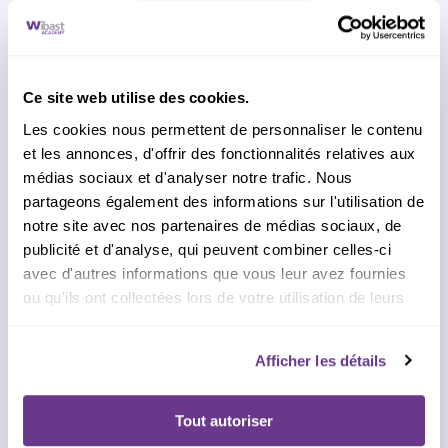
5.0 ⭐⭐⭐⭐⭐
(80 avis)
Parcours Autonome
Pour avancer à son rythme, avec une méthode
structurée et réaliste.
Ce site web utilise des cookies.
Les cookies nous permettent de personnaliser le contenu
✔
Accès complet aux 4 modules du programme
(6h de contenu
progressif).
et les annonces, d'offrir des fonctionnalités relatives aux
✔
Exercices
, feuilles de route et modèles à adapter.
médias sociaux et d'analyser notre trafic. Nous
✔
Fiches outils
(CV, pitch, LinkedIn, préparation d’entretien…).
✔
Kit IA
pour gagner du temps sans perdre son ton personnel.
partageons également des informations sur l'utilisation de
✔
Plan d’action
guidé sur
30 jours
.
notre site avec nos partenaires de médias sociaux, de
publicité et d'analyse, qui peuvent combiner celles-ci
Prix : 249 € TTC au lieu de
390 €
TTC
avec d'autres informations que vous leur avez fournies
✅
Garantie 7 jours
— Satisfait ou remboursé.
ou qu'ils ont collectées lors de votre utilisation de leurs
✅ Paiement en
3 x sans frais.
services.
2. Vos informations de contact et d'accès
Afficher les détails
Ces informations nous permettent de vous envoyer vos
identifiants de connexion et votre facture. Nous ne
partageons pas vos informations.
Tout autoriser